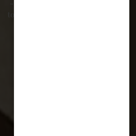
“Imaginamos un mundo en el que
todas las personas de África tengan
acceso a una
atención sanitaria
digna y de calidad”
HAZTE SOCIO