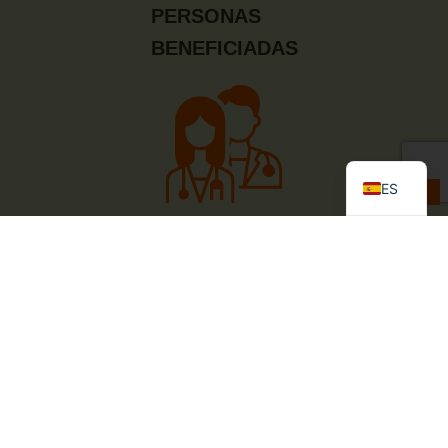
PERSONAS
BENEFICIADAS
EN
FR
ES
525
PROFESIONALES
CAPACITADOS
Así vivimos nuestro
concierto solidario
por la capacitación del personal