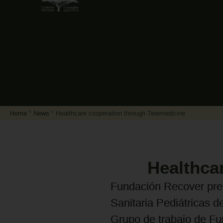
Home
"
News
"
Healthcare cooperation through Telemedicine
Healthca
Fundación Recover pre
Sanitaria Pediátricas d
Grupo de trabajo de Fu