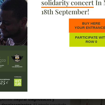
solidarity concert
In 
18th September!
BUY HERE
YOUR ENTRANC
PARTICIPATE WI
ROW 0
ha compartido su experiencia en cooperación sanitaria basada 
ico y fundacional, poniendo el foco en el
impacto real de este
eneral de Fundación Recover, Marta Marañón, participó en las X
as por la Sociedad Española de Infectología Pediátrica. Durante
nización y los resultados de su modelo de cooperación
, con 
o de la plataforma de Telemedicina.
ntó la ponencia con la presentación de
és de la plataforma, mostrando cómo el
 permite
mejorar diagnósticos y
e desplazamientos
. El interés suscitado