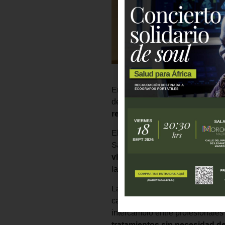
En febrero, Fundación Recover 
de referencia del ámbito pediátr
recursos limitados
.
El 7 de febrero, la directora g
Sanitaria Pediátricas organizad
visión estratégica de la orga
la comunidad de Pediatría dentr
La Dra. Katie Badillo compleme
casos clínicos resueltos a trav
intercambio entre profesionales
tratamientos sin necesidad d