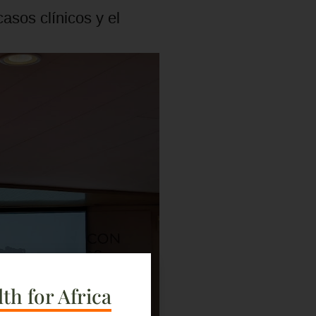
sos clínicos y el
th for Africa