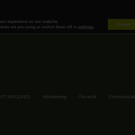
est experience on our website.
Accept
kies we are using or switch them off in
settings
.
ET INVOLVED
Volunteering
Our work
Communicat