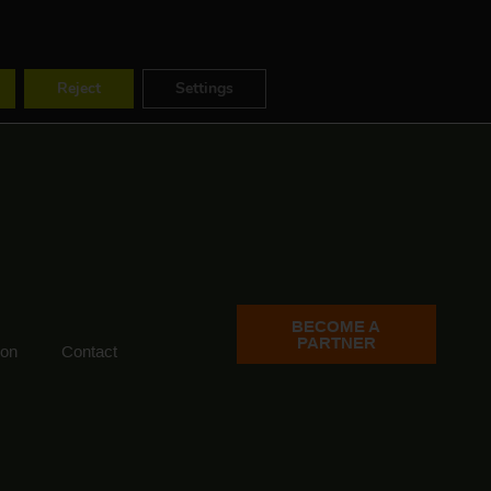
ES
FR
EN
Reject
Settings
BECOME A
PARTNER
ion
Contact