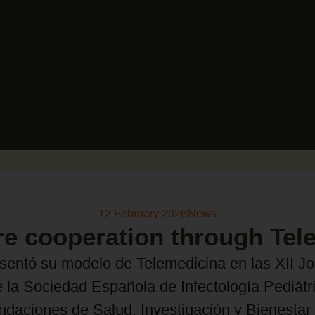
12 February 2026
News
re cooperation through Tel
sentó su modelo de Telemedicina en las XII J
e la Sociedad Española de Infectología Pediátri
ndaciones de Salud, Investigación y Bienestar 