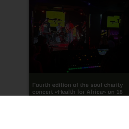
Fourth edition of the soul charity
concert «Health for Africa» on 18
September in Madrid
14 July 2026
Read more "