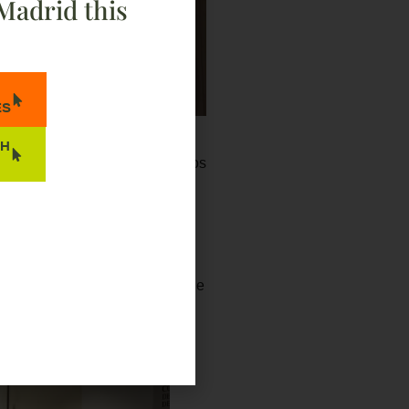
Madrid this
ES
TH
en la Telemedicina en dos foros
 modelo en contextos con
II Jornadas de Cooperación
 su intervención, expuso la
especial atención a los datos de