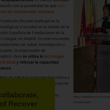
elación con la posibilidad de que
más
red de voluntariado sanitario
.
 Fundación Recover participó en la
nológicas y sociales en el ámbito de la
iación Española de Fundaciones en la
 Colegial, en Madrid. En este encuentro
Fundaciones de Salud, Investigación y
a parte, la responsable de
 explicó cómo
se utiliza la
tecnología
rio local
y reforzar la capacidad
icanos
.
bién en este foro la perspectiva clínica y
, evidenciando cómo la Telemedicina no
no que
construye comunidad y
collaborate,
ervicio de pacientes
que, de otro
Nery Villalobos en el encu
mitado a especialistas.
of Recover
Fundaciones