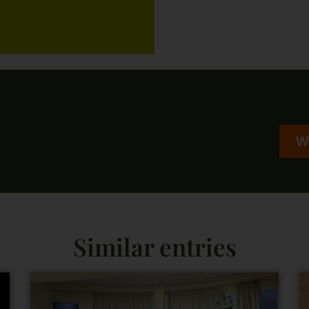
W
Similar entries