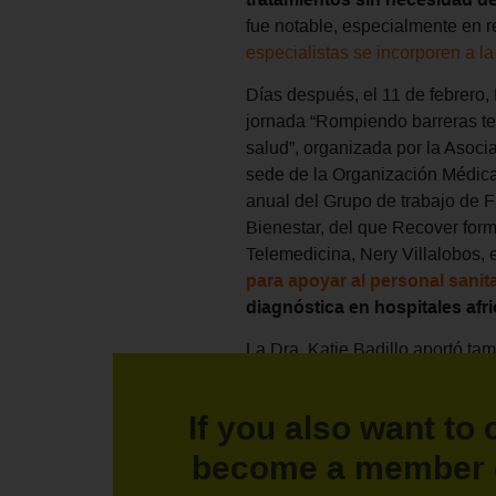
fue notable, especialmente en r
especialistas se incorporen a la
Días después, el 11 de febrero,
jornada “Rompiendo barreras tec
salud”, organizada por la Asoc
sede de la Organización Médica
anual del Grupo de trabajo de 
Bienestar, del que Recover form
Telemedicina, Nery Villalobos,
para apoyar al personal sanita
diagnóstica en hospitales afr
La Dra. Katie Badillo aportó tam
su experiencia como voluntaria
solo conecta profesionales, si
If you also want to 
conocimiento compartido al s
modo, tendrían un acceso muy li
become a member 