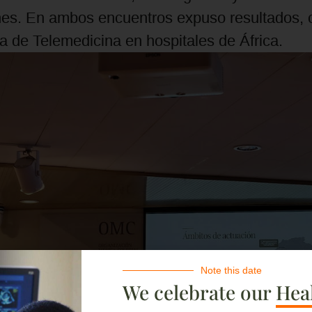
s. En ambos encuentros expuso resultados, ca
a de Telemedicina en hospitales de África.
Note this date
We celebrate our
Heal