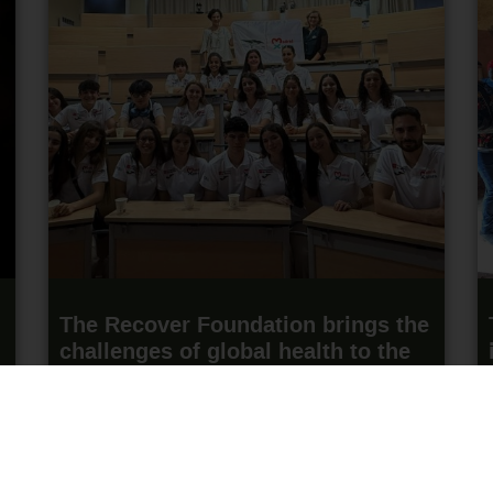
The Recover Foundation brings the
challenges of global health to the
participants of Madrid Xplora 2026.
15 June 2026
Read more "