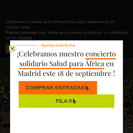
Utilizamos cookies para ofrecerte la mejor experiencia en
nuestra web.
Puedes aprender más sobre qué cookies utilizamos o cambiarlas
en los
ajustes
.
HAZTE SOCIO
Apunta esta fecha
Aceptar
Rechazar
Ajustes
¡Celebramos nuestro
concierto
solidario Salud para África
en
Madrid este 18 de septiembre !
COMPRAR ENTRADAS
FILA 0