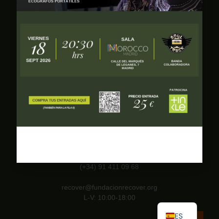
Prensa
Bases de la subasta solidaria
Calle Hilarión Eslava, 27 bis
1ª planta, oficina 7, 28015 Madrid
(+34) 91 411 09 68
EN
recover@fundacionrecover.org
L-V: 10:00-18:00
FR
ES