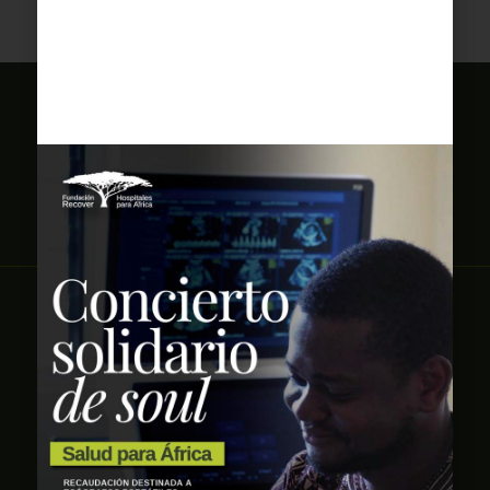
Si tú también quieres colaborar,
hazte socio de Recover ahora
¡TE ESTAMOS ESPERANDO!
Hazte socio
Dona por una causa
Hazte voluntario
Alianzas
Alta newsletter
Contacto