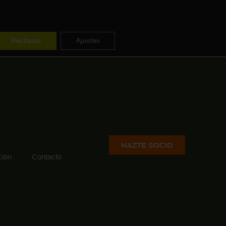
ES
FR
EN
Rechazar
Ajustes
HAZTE SOCIO
ión
Contacto