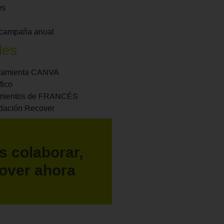
es
a campaña anual
les
erramienta CANVA
fico
cimientos de FRANCÉS
ndación Recover
s colaborar,
over ahora