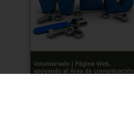
Voluntariado | Página Web,
apoyando al Área de comunicación
en Madrid
23 de diciembre de 2022
Leer más »