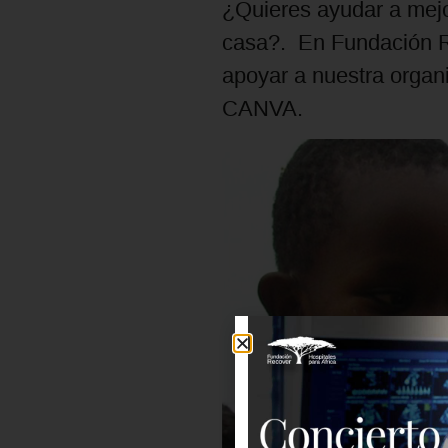
¿Quieres ayudar a mejo
casa?. En Fundación R
apoyar a nuestra organ
CANVA.