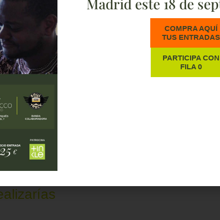
Madrid este 18 de sep
COMPRA AQUÍ
TUS ENTRADA
PARTICIPA CON
FILA 0
RADA
sanidad en África apoyando a Fundación Recover y desde tu c
n de un voluntario/a para apoyar a nuestra organización en ta
o CANVA.
alizarías