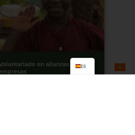
EN
FR
Voluntariado en alianzas con
ES
empresas
27 de enero de 2022
Leer más »