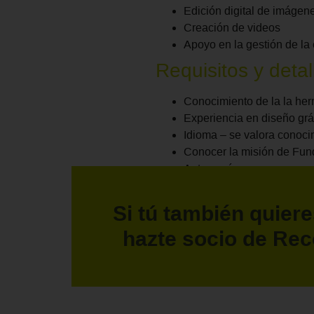
Edición digital de imágen
Creación de videos
Apoyo en la gestión de l
Requisitos y detal
Conocimiento de la la h
Experiencia en diseño grá
Idioma – se valora cono
Conocer la misión de Fu
Autonomía
Dona tu tiempo
Si tú también quiere
>> ¡Apúntate!
hazte socio de Rec