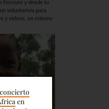
n Recover y desde tu
n voluntario/a para
s y vídeos, en entorno
concierto
África
en