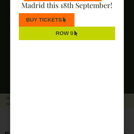
BECOME A PARTNER
Madrid this 18th September!
BUY TICKETS
ROW 0
Home
"
News
"
Formación en cardiología para personal sanitario
saharaui de la mano de voluntarios del Hospital Clínico San Carlos
19 November 2025
News