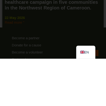
healthcare campaign in five communities
in the Northwest Region of Cameroon.
22 May 2026
Read more "
FR
Become a partner
ES
Donate for a cause
EN
Become a volunteer
Partnerships
Sign up for our newsletter
Contact
Press
Charity Auction Fundamentals