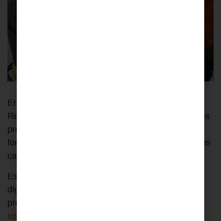
En el marco de la colaboración entre Fundación
Recover y la Universidad Autónoma de Madrid, dos
profesionales voluntarios han impartido una
formación en cardiología a personal sanitario de los
campamentos saharauis.
Esta formación se suma a las ya realizadas en
digestivo y gestión respiratoria, dentro de un
programa que busca
reforzar las capacidades de
los equipos locales
y mejorar la atención sanitaria