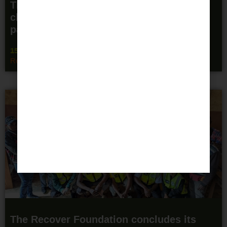
The Recover Foundation brings the
challenges of global health to the
participants of Madrid Xplora 2026.
15 June 2026
Read more "
The Recover Foundation concludes its