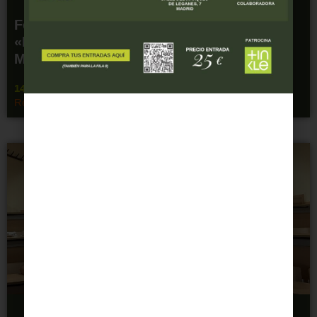
Fourth edition of the soul charity concert
«Health for Africa» on 18 September in
Madrid
14 July 2026
Read more "