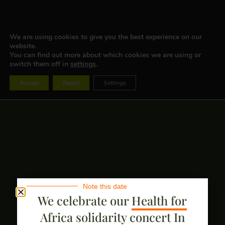
We are using cookies to give you the best experience on our
website.
You can find out more about which cookies we are using or
switch them off in
settings
.
Accept
Reject
Settings
Note this date
We celebrate our
Health for
Africa solidarity concert
In