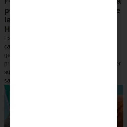
Formación en cardiología para
personal sanitario saharaui de
la mano de voluntarios del
Hospital Clínico San Carlos
Esta iniciativa, que continúa el programa de
capacitación en áreas como digestivo y
gestión respiratoria, ha reunido a 16
profesionales de varias wilayas para fortalecer
sus conocimientos y mejorar la atención
sanitaria en la zona.