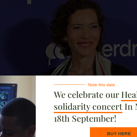
Note this date
We celebrate our
Heal
solidarity concert
In 
18th September!
eneral,
Marta Marañón Medina
,
BUY HERE