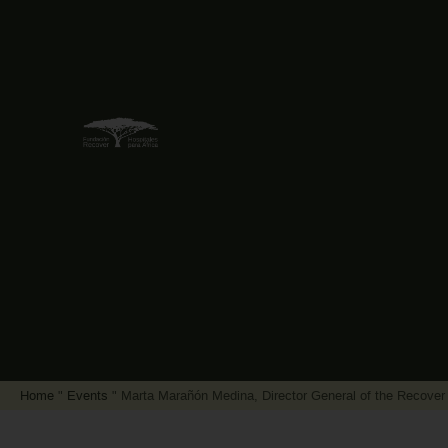
Home
"
Events
"
Marta Marañón Medina, Director General of the Recove