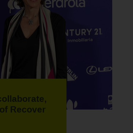
collaborate,
of Recover