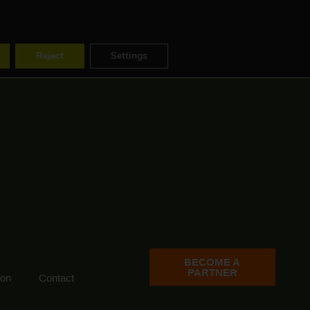
ES
FR
EN
Reject
Settings
BECOME A
PARTNER
ion
Contact