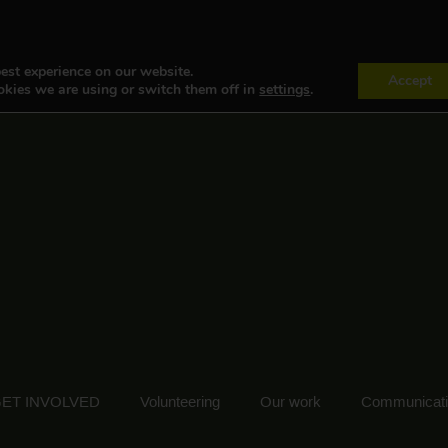
est experience on our website.
Accept
kies we are using or switch them off in
settings
.
ET INVOLVED
Volunteering
Our work
Communicat