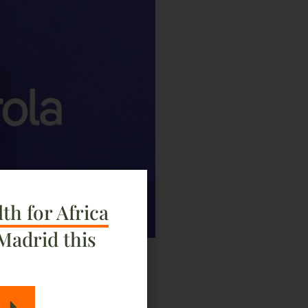
th for Africa
Madrid this
 ha sido