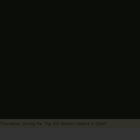
r Foundation, among the "Top 100 Women Leaders in Spain".