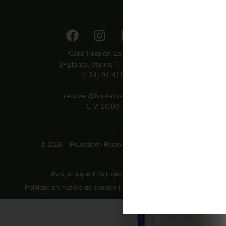
Calle Hilarión Eslava, 27 bis
1ª planta, oficina 7, 28015 Madrid
(+34) 91 411 09 68
recover@fundacionrecover.org
L-V: 10:00-18:00
© 2026 – Foundation Recover Hospitals for Africa
Avis juridique
Politique de Confidentialité
Politique en matière de cookies
La base des enchères d'art