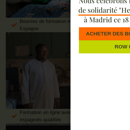
Nous célébrons
de solidarité "He
à Madrid ce 18
Bourses de formation en Afrique et en
Espagne
ACHETER DES B
ROW 
Formation
en ligne
avec des volontaires
espagnols qualifiés