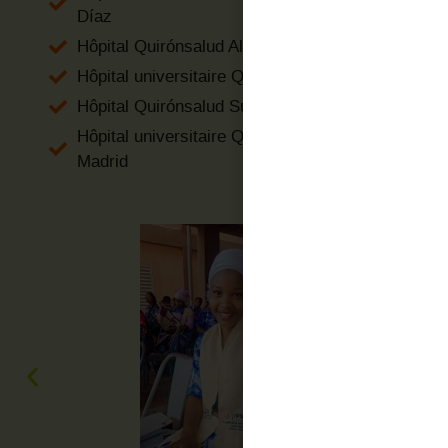
Díaz
Hôpital Quirónsalud Albacete
Hôpital universitaire Quirónsalud La Luz
Hôpital Quirónsalud Sur
Hôpital universitaire Quirónsalud de
Madrid