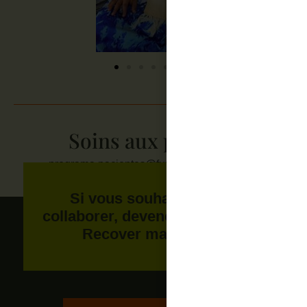
Soins aux patients
programa.pacientes@fundacionrecover.org
Si vous souhaitez aussi
collaborer, devenez membre de
Recover maintenant