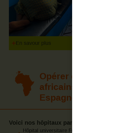
En savour plus
Opérer des patients
africains en
Espagne
Voici nos hôpitaux partenaires
Hôpital universitaire Fundación Jiménez