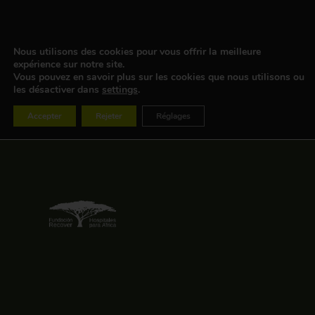
Nous utilisons des cookies pour vous offrir la meilleure
expérience sur notre site.
Vous pouvez en savoir plus sur les cookies que nous utilisons ou
les désactiver dans
settings
.
Accepter
Rejeter
Réglages