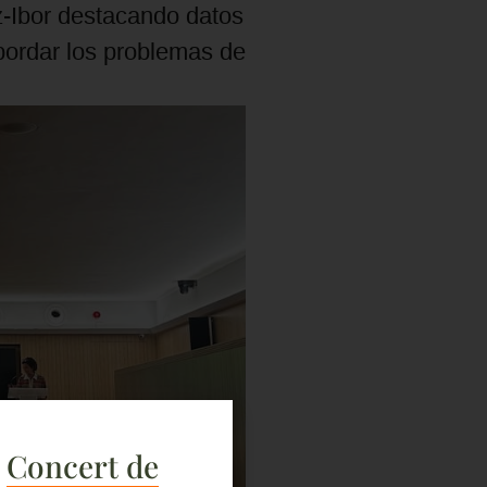
-Ibor destacando datos
bordar los problemas de
e
Concert de