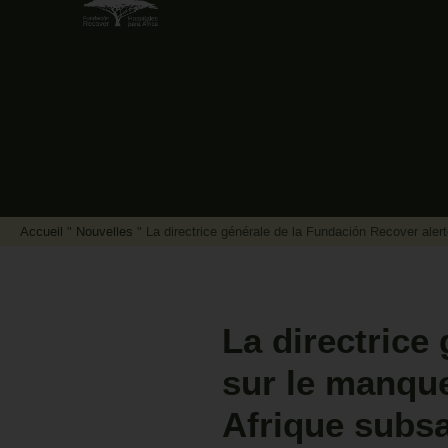
Accueil
"
Nouvelles
"
La directrice générale de la Fundación Recover ale
La directrice
sur le manqu
Afrique subs