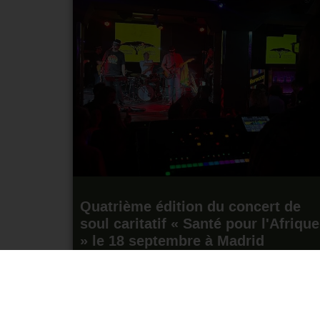
Quatrième édition du concert de
soul caritatif « Santé pour l'Afrique
» le 18 septembre à Madrid
14 juillet 2026
Lire la suite "