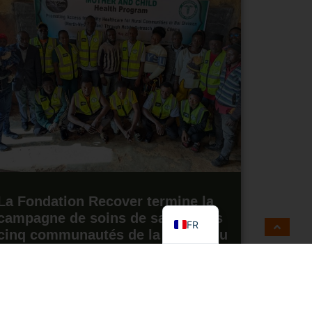
EN
La Fondation Recover termine la
ES
campagne de soins de santé dans
FR
cinq communautés de la région du
Nord-Ouest du Cameroun
22 mai 2026
Lire la suite "