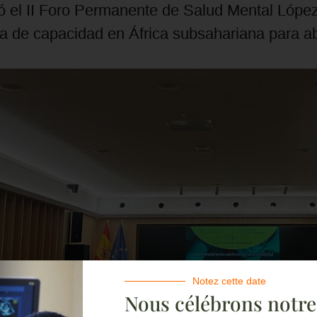
 el II Foro Permanente de Salud Mental López
lta de capacidad en África subsahariana para a
Notez cette date
Nous célébrons notr