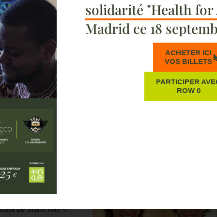
solidarité "Health for
Madrid ce 18 septemb
ACHETER ICI
VOS BILLETS
PARTICIPER AVE
ROW 0
ión Recover, Marta Marañón, clausuró el II Foro Permanente de
 Estudios Gregorio Marañón en la Fundación Ortega-Marañón re
fecta a otras regiones del mundo como África.
s alarmantes sobre la
bsahariana para abordar
 ya que
cuentan con
ud mental por cada
45 en Europa)
y muy
s y unidades
osta de Marfil hay 4