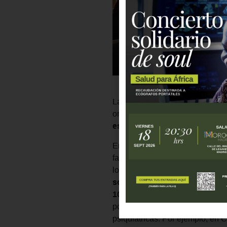
La directora general de Fundac
organizado junto al Centro de
es un reto global
que también a
En su intervención destacó dato
falta de capacidad en África su
los problemas de salud mental,
solo 1,6 profesionales de sal
100.000 habitantes (frente a 
pocos hospitales especializado
psiquiátricas. Por ejemplo, en C