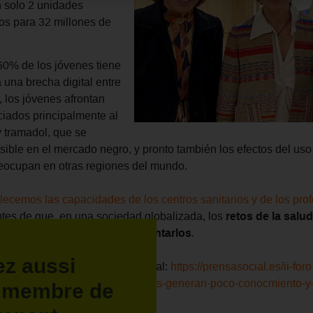
n solo 2 unidades
ios para 32 millones de
60% de los jóvenes tiene
 una brecha digital entre
, los jóvenes afrontan
iados principalmente al
 tramadol, que se
ible en el mercado negro, y pronto también los efectos del uso
preocupan en otras regiones del mundo.
alecemos las capacidades de los centros sanitarios y de los pro
ntes de que, en una sociedad globalizada, los
retos de la salu
en menos recursos para enfrentarlos
.
ez aussi
to de la jornada en Prensa Social:
https://prensasocial.es/ii-fo
ortega-maranon-las-redes-sociales-generan-poco-conocmiento-y
z membre de