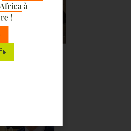
 Africa
à
re !
C
 Salud Mental López-Ibor,
cordando que la
salud mental