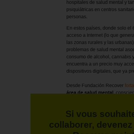
hospitales de salud mental y ta
psiquiátricas en centros sanitar
personas.
En estos países, donde solo el 
acceso a Internet (lo que genera
las zonas rurales y las urbanas)
problemas de salud mental asoc
consumo de alcohol, cannabis y
encuentra a un precio muy acces
dispositivos digitales, que ya 
Desde Fundación Recover
fort
área de salud mental
, conscie
afectando a quienes hoy tien
Si vous souhait
Puedes leer el reportaje comple
por-la-fundacion-lopez-ibor-y-
collaborer, devene