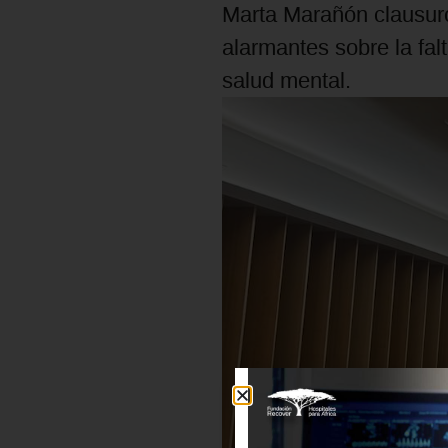
Marta Marañón clausuró
alarmantes sobre la fa
salud mental.