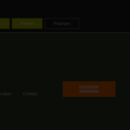
ES
FR
EN
r
Rejeter
Réglages
DEVENIR
MEMBRE
ation
Contact