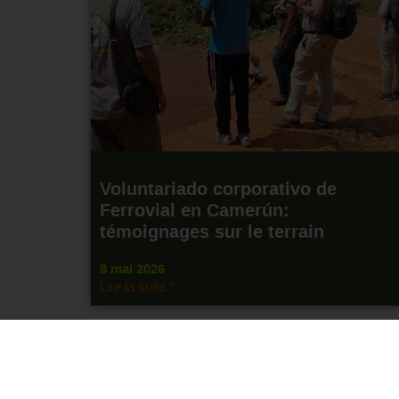
Voluntariado corporativo de
Ferrovial en Camerún:
témoignages sur le terrain
8 mai 2026
Lire la suite "