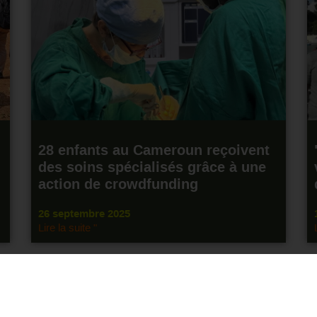
28 enfants au Cameroun reçoivent
des soins spécialisés grâce à une
action de crowdfunding
26 septembre 2025
Lire la suite "