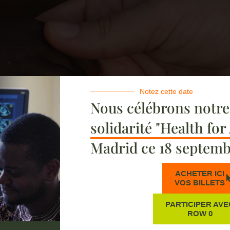
Notez cette date
Nous célébrons notr
solidarité "Health for
Madrid ce 18 septemb
ACHETER ICI
VOS BILLETS
PARTICIPER AVE
ROW 0
changent des vies