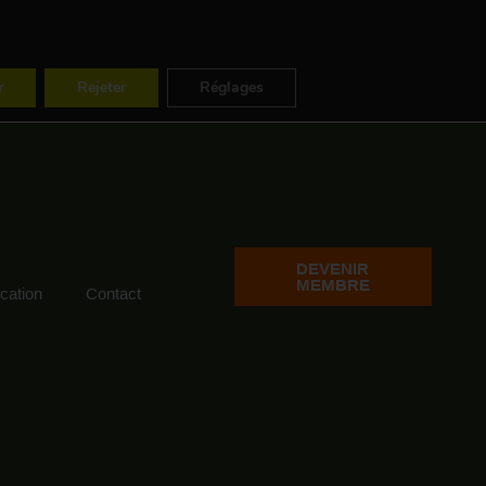
ES
FR
EN
r
Rejeter
Réglages
DEVENIR
MEMBRE
ation
Contact