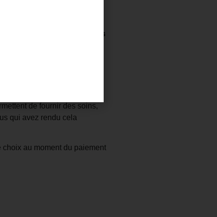
s.
onation cumulée de
7 000 euros
 dont il a été atteint. Chaque
u mensuel, il a participé à ce
mettent de fournir des soins,
us qui avez rendu cela
tre choix au moment du paiement