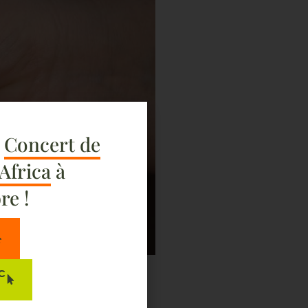
e
Concert de
 Africa
à
re !
C