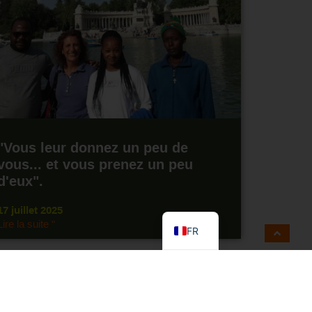
"Vous leur donnez un peu de
vous... et vous prenez un peu
d'eux".
EN
ES
17 juillet 2025
Lire la suite "
FR