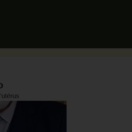
o
'utérus