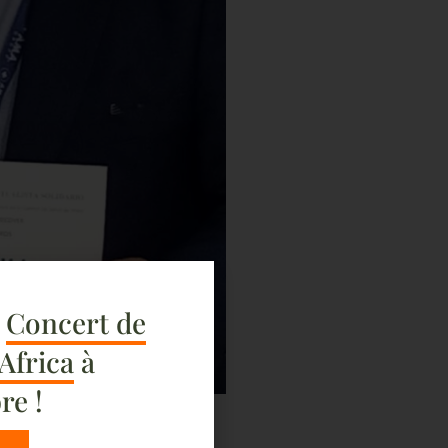
e
Concert de
 Africa
à
re !