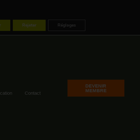
ES
FR
EN
r
Rejeter
Réglages
DEVENIR
MEMBRE
ation
Contact