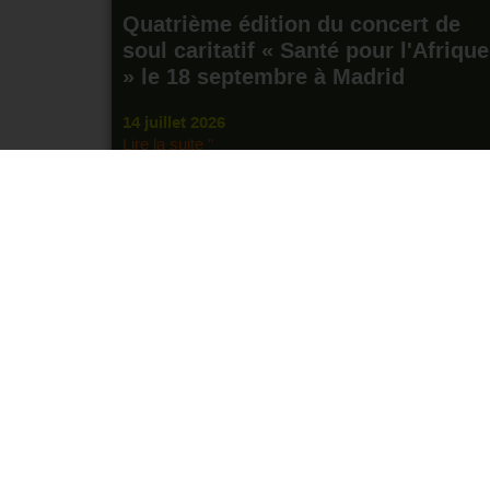
Quatrième édition du concert de
soul caritatif « Santé pour l'Afrique
» le 18 septembre à Madrid
14 juillet 2026
Lire la suite "
S'inscrire à notre
Devenir membre
newsletter
Faire un don pour une cause
Contact
Devenir bénévole
Presse
Partenariats
Bases de la subasta
solidaria