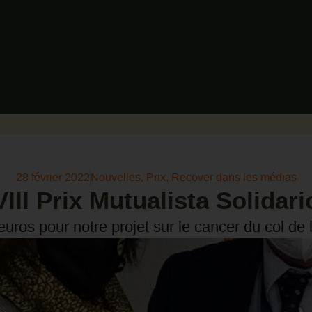
28 février 2022
Nouvelles
,
Prix
,
Recover dans les médias
VIII Prix Mutualista Solidari
euros pour notre projet sur le cancer du col de l