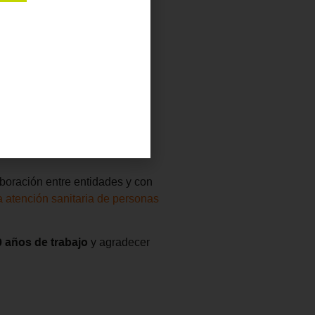
ón Pedro Navalpotro, un
trabajo
en favor de la acción
del sector social
, así como
niciativas y mejorar la vida de
 de estos 20 años, así como su
boración entre entidades y con
la atención sanitaria de personas
0 años de trabajo
y agradecer