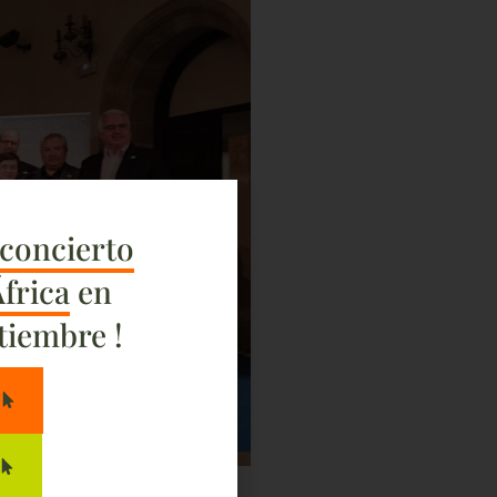
concierto
África
en
tiembre !
S