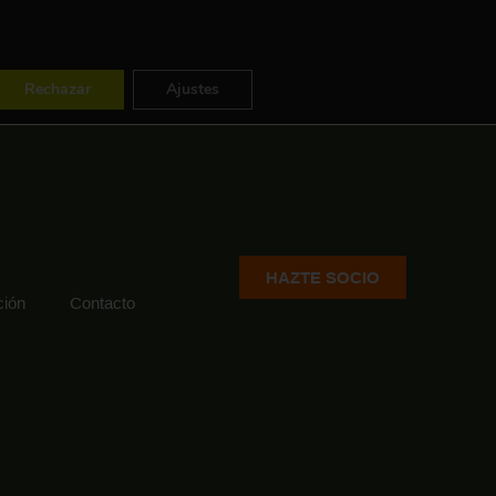
ES
FR
EN
Rechazar
Ajustes
HAZTE SOCIO
ión
Contacto