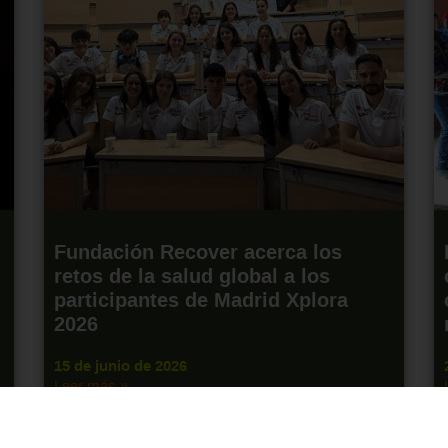
Fundación Recover acerca los
retos de la salud global a los
participantes de Madrid Xplora
2026
15 de junio de 2026
Leer más »