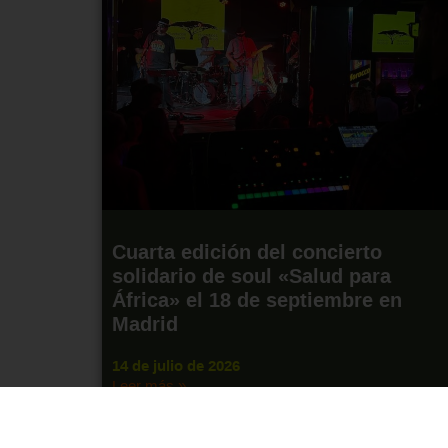
Cuarta edición del concierto
solidario de soul «Salud para
África» el 18 de septiembre en
Madrid
14 de julio de 2026
Leer más »