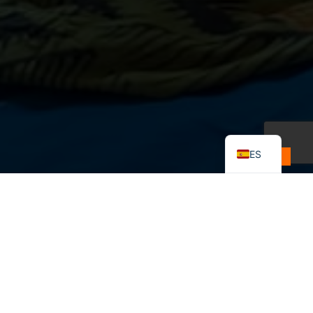
EN
FR
ES