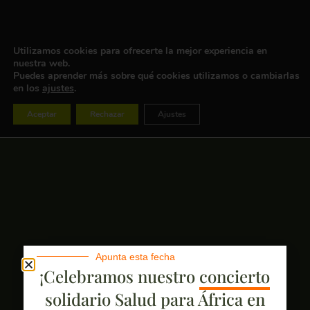
Utilizamos cookies para ofrecerte la mejor experiencia en
nuestra web.
Puedes aprender más sobre qué cookies utilizamos o cambiarlas
en los
ajustes
.
Aceptar
Rechazar
Ajustes
Apunta esta fecha
¡Celebramos nuestro
concierto
solidario Salud para África
en