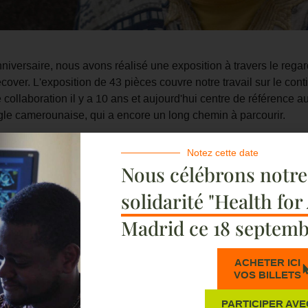
niversaire, nous avons réalisé une exposition à travers le regar
ver. L'exposition de 43 pièces couvre notre travail sur le contin
 collaboration il y a 10 ans et aujourd'hui centre de référence 
ngle camerounaise, qui a encore un long chemin à parcourir.
Notez cette date
Nous célébrons notr
solidarité "Health for
Madrid ce 18 septemb
ACHETER ICI
VOS BILLETS
PARTICIPER AVE