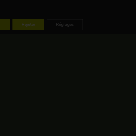
ES
FR
EN
r
Rejeter
Réglages