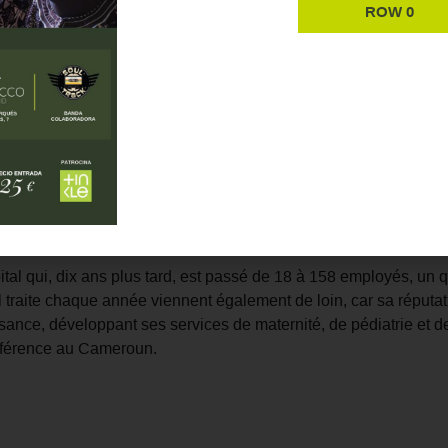
ROW 0
de l'exposition qui, au cours de l'année 2018, tourne dans différe
 iront au petit dispensaire d'Obout, en construisant un espace 
'accès à l'eau et à l'électricité, entre autres.
s (Yaoundé, Cameroun) : Recover est né avec lui.
ital qui, dix ans plus tard, est passé de 18 à 158 employés, un 
 traite chaque année viennent également de loin, car sa réputatio
sance, développant ses services de maternité, de pédiatrie et de 
référence au Cameroun.