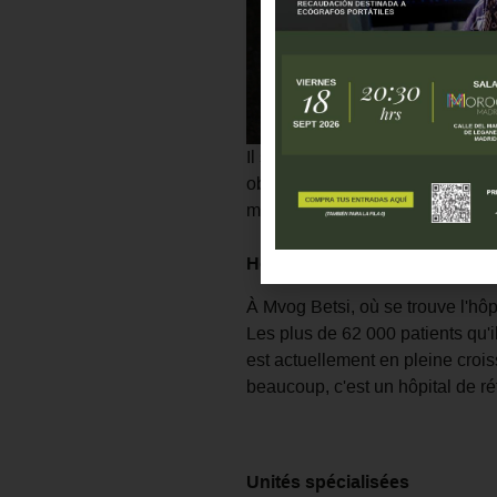
Il s'agit d'un petit échantillon 
obtenus grâce aux photographies
matériel manquant et en assurant l
Hôpital Saint Martin de Porre
À Mvog Betsi, où se trouve l'hôp
Les plus de 62 000 patients qu'il
est actuellement en pleine crois
beaucoup, c'est un hôpital de 
Unités spécialisées