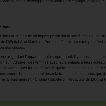
es possibilités de développement pourraient changer la vie de m
pitaux
sans aucun doute un impact positif sur la santé, mais aussi sur 
 de l'hôpital San Martín de Porres et Obout, par exemple, s'es
sion des choses.
pères regardant l'appareil photo surprennent. Il y a aussi cinq mè
on sur l'Afrique : des femmes avec leurs enfants à leurs côtés...
mes accompagner leurs enfants de quelques mois chez le médec
ains jeunes hommes osent briser la tradition et les tabous qui, d
nes à leurs mères". - Chema Caballero | Rédacteur du blog El Pa