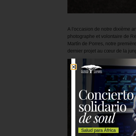
A l'occasion de notre dixième an
photographe et volontaire de Reco
Martín de Porres, notre première
dernier projet au cœur de la ju