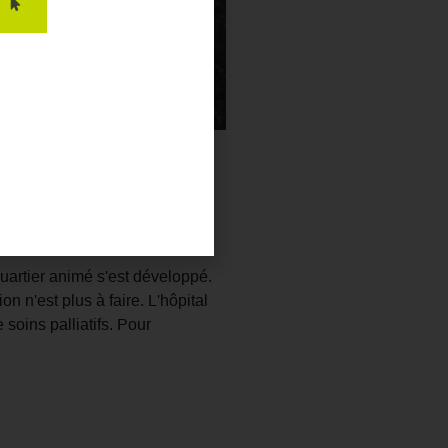
ntes villes d'Espagne. Les dons
mère-enfant, en l'équipant du
quartier animé s'est développé.
n n'est plus à faire. L'hôpital
soins palliatifs. Pour