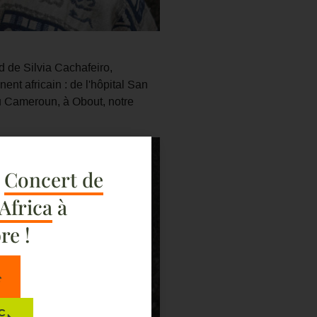
d de Silvia Cachafeiro,
ent africain : de l'hôpital San
au Cameroun, à Obout, notre
e
Concert de
 Africa
à
re !
C