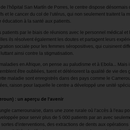
 l'hôpital San Martín de Porres, le centre dispose désormais d
tifs et le cancer du col de l'utérus, qui non seulement traitent la
 éducation à la santé aux patients.
s patients par le biais de réunions avec le personnel médical et l
es ils résolvent également les doutes et partagent leurs expéri
ation sociale pour les femmes séropositives, qui cuisinent diff
luttant ainsi contre la stigmatisation.
maladies en Afrique, on pense au paludisme et à Ebola... Mais i
emblent être oubliées, tuent et détériorent la qualité de vie des 
tte maladie sont enregistrés dans des pays comme le Cameroun
ées, raison pour laquelle le centre a développé une unité spécia
roun) : un aperçu de l'avenir
ungle camerounaise, dans une zone rurale où l'accès à l'eau potabl
 développée pour servir plus de 5 000 patients par an avec seule
es sortes d'interventions, des extractions de dents aux opération