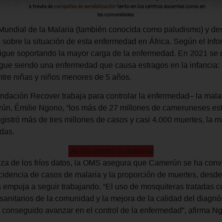
ía Mundial de la Malaria (también conocida como paludismo) y 
sobre la situación de esta enfermedad en África. Según el Inf
sigue soportando la mayor carga de la enfermedad. En 2021 se d
igue siendo una enfermedad que causa estragos en la infancia:
ntre niñas y niños menores de 5 años.
dación Recover trabaja para controlar la enfermedad– la mal
ún, Émilie Ngono, “los más de 27 millones de cameruneses est
gistró más de tres millones de casos y casi 4.000 muertes, la 
das.
¡Actúa contra la malaria!
eza de los fríos datos, la OMS asegura que Camerún se ha conve
ncidencia de casos de malaria y la proporción de muertes, des
 empuja a seguir trabajando. “El uso de mosquiteras tratadas con
sanitarios de la comunidad y la mejora de la calidad del diagnós
 conseguido avanzar en el control de la enfermedad”, afirma N