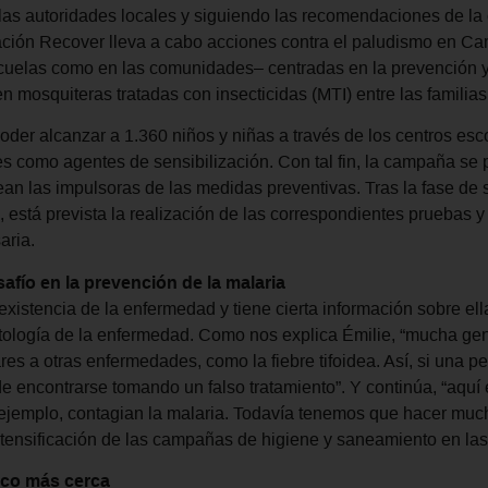
as autoridades locales y siguiendo las recomendaciones de la 
ación Recover lleva a cabo acciones contra el paludismo en C
scuelas como en las comunidades– centradas en la prevención y 
 mosquiteras tratadas con insecticidas (MTI) entre las familia
der alcanzar a 1.360 niños y niñas a través de los centros esco
res como agentes de sensibilización. Con tal fin, la campaña se
an las impulsoras de las medidas preventivas. Tras la fase de se
está prevista la realización de las correspondientes pruebas y
aria.
afío en la prevención de la malaria
xistencia de la enfermedad y tiene cierta información sobre ell
atología de la enfermedad. Como nos explica Émilie, “mucha gen
es a otras enfermedades, como la fiebre tifoidea. Así, si una pe
de encontrarse tomando un falso tratamiento”. Y continúa, “aq
jemplo, contagian la malaria. Todavía tenemos que hacer much
intensificación de las campañas de higiene y saneamiento en la
oco más cerca