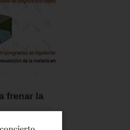
 frenar la
concierto