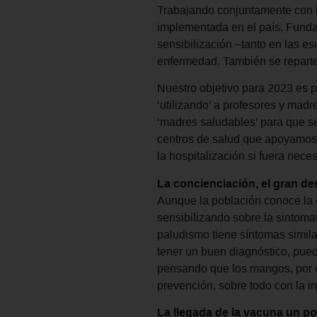
Trabajando conjuntamente con l
implementada en el país, Fund
sensibilización –tanto en las e
enfermedad. También se reparten
Nuestro objetivo para 2023 es po
‘utilizando’ a profesores y mad
‘madres saludables’ para que se
centros de salud que apoyamos, 
la hospitalización si fuera neces
La concienciación, el gran des
Aunque la población conoce la e
sensibilizando sobre la sintom
paludismo tiene síntomas similar
tener un buen diagnóstico, pue
pensando que los mangos, por e
prevención, sobre todo con la 
La llegada de la vacuna un p