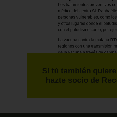
Los tratamientos preventivos co
médico del centro St. Raphaëll
personas vulnerables, como los
y otros lugares donde el paludi
con el paludismo como, por eje
La vacuna contra la malaria RT
regiones con una transmisión m
de la vacuna a través de campa
vacuna es segura y que reduce l
países comenzarán a introducir 
Si tú también quiere
en aprobar el uso de una vacuna
hazte socio de Rec