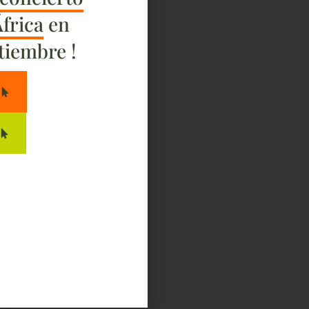
África
en
tiembre !
S