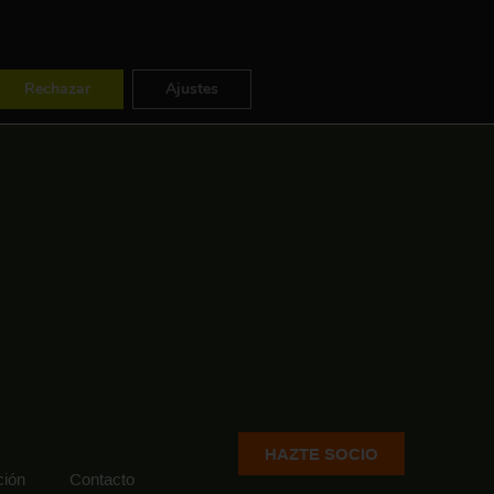
ES
FR
EN
Rechazar
Ajustes
HAZTE SOCIO
ión
Contacto