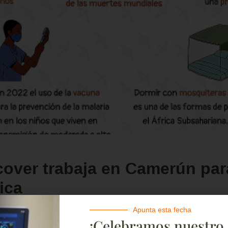
over trabaja en Camerún para
ica
Apunta esta fecha
¡Celebramos nuestro