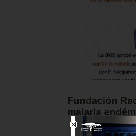
Fundación Rec
malaria endém