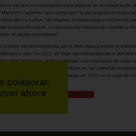
mo la vacuna son necesarios para avanzar en la erradicación de
e Marie en Camerún, nos cuenta que “la vacunación es especial
 niños de 0 a 5 años, las mujeres embarazadas e incluso las 
smo es poco frecuente. La vacunación reducirá las muertes y o
mplo, el aborto espontáneo”.
S,S/AS01 fue recomendada por la OMS para prevenir la enferm
oderada o alta. En 2021, se llegó aproximadamente a 364.000 
ñas piloto en Ghana, Kenia y Malawi. Los resultados de esas 
a incidencia en poblaciones pediátricas, así como las hospital
este tratamiento preventivo a lo largo en 2023; es el caso de G
s colaborar,
 contra la malaria.
over ahora
¡Actúa contra la malaria!